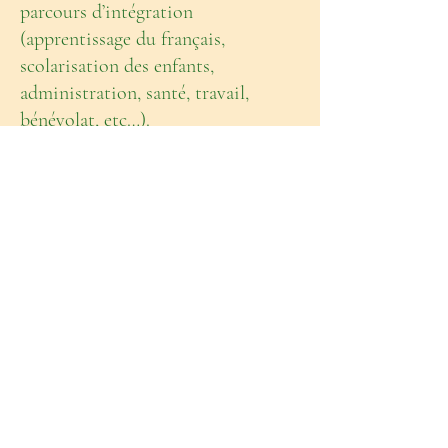
parcours d’intégration
(apprentissage du français,
scolarisation des enfants,
administration, santé, travail,
bénévolat, etc…).
Les familles sont impliquées dans
ce parcours par un contrat
d’engagement signé avec
l’association.
100 pour1 Vienne accueille
actuellement 44 familles :
4 à Loudun et 44 à Poitiers et ses
environs (Buxerolles, Saint Benoît,
Migné Auxances)